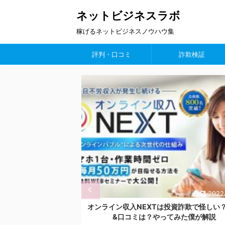
ネットビジネスラボ
稼げるネットビジネスノウハウ集
評判・口コミ
詐欺検証
2026/4/15
2022/
トFIREの口コミや評
オンライン収入NEXTは投資詐欺で怪しい
加藤浩次も調査
&口コミは？やってみた僕が解説