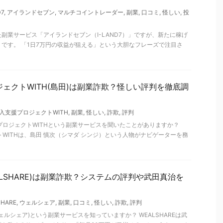
D7
,
アイランドセブン
,
マルチコイントレーダー
,
副業
,
口コミ
,
怪しい
,
投
副業サービス「アイランドセブン（I-LAND7）」ですが、新たに稼げ
です。 「1日7万円の収益が狙える」という大胆なフレーズで注目さ
ジェクトWITH(島田)は副業詐欺？怪しい評判を徹底調
収入支援プロジェクトWITH
,
副業
,
怪しい
,
詐欺
,
評判
プロジェクトWITHという副業サービスを聞いたことがありますか？
トWITHは、島田 慎次（シマダ シンジ）という人物がナビゲーターを務
ALSHARE)は副業詐欺？システムの評判や武田真治を
SHARE
,
ウェルシェア
,
副業
,
口コミ
,
怪しい
,
詐欺
,
評判
(ウェルシェア)という副業サービスを知っていますか？ WEALSHAREは武