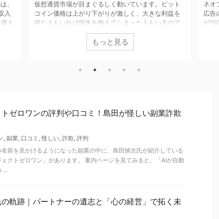
のは、
仮想通貨市場が目まぐるしく動いています。ビット
ネオ
収入
コイン価格は上がり下がりが激しく、大きな利益を
広告
に備え
得た人もいれば損失を抱えてしまった人もいるので
が1
んだ
はないでしょうか？ 日本人はまだ仮想通貨への抵抗
のネ
もっと見る
不労
感があるようで、取引所に登録している人も少ない
にて
せん
みたいですね。 今日は仮想通貨に興味がない人でも
大地
収入
思わずそそられる海外の取引所「bitCastle」の最新
に1
てみ
情報をお届けします！ 高速で稼げる「ある仕組み」
興味
り動
が実装され、投資家の間でも話題になっています
入し
生に
よ。 さっそく確認していきましょう。 海外の仮想通
判も
貨取引所ビットキャッスル(bit ...
い オン
クトゼロワンの評判や口コミ！島田が怪しい副業詐欺
ン
,
副業
,
口コミ
,
怪しい
,
詐欺
,
評判
つ名前を見かけるようになった副業の中に、島田慎次氏が紹介している
ェクトゼロワン」があります。 案内ページを見てみると、「AIが自動
..
氏の軌跡｜パートナーの遺志と「心の経営」で拓く未