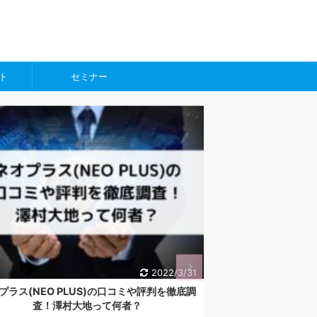
ト
セミナー
2022/3/31
プラス(NEO PLUS)の口コミや評判を徹底調
株式会社アートトレ
査！澤村大地って何者？
がいい？後藤伸氏が