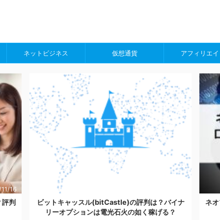
ネットビジネス
仮想通貨
アフィリエイ
11/16
2021/7/12
？評判
ビットキャッスル(bitCastle)の評判は？バイナ
ネオ
リーオプションは電光石火の如く稼げる？