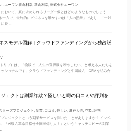
ン
,
エーワン新倉利幸
,
新倉利幸
,
株式会社エーワン
スにおいて、真に求められるリーダー像とはどのようなものでしょう
れる一方で、最終的にビジネスを動かすのは「人の熱量」であり、「一対
 ...
販ビジネスモデル図解｜クラウドファンディングから独占販
IV
フィストリブ）は、「物販で、人生の選択肢を増やしたい」と考える人たちを
ェッショナルです。クラウドファンディングと中国輸入、OEMを組み合
ロジェクトは副業詐欺？怪しいと噂の口コミや評判を
スターズプロジェクト
,
副業
,
口コミ
,
怪しい
,
瀬戸大也
,
詐欺
,
評判
ズプロジェクトという副業サービスを聞いたことがありますか？ インベ
、「AI収入革命目指せ全国民億り人！」というキャッチコピーの副業
.