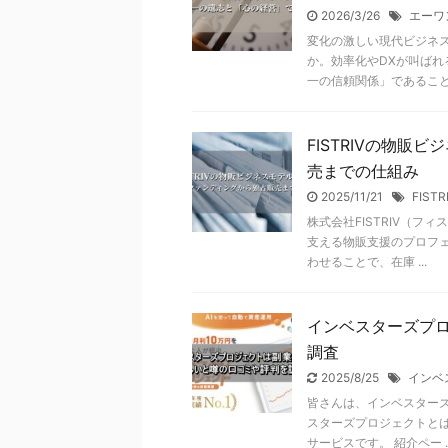
2026/3/26
エーワ
変化の激しい現代ビジネ
か。効率化やDXが叫ば
一の信頼関係」であることに疑
FISTRIVの物
売までの仕組み
2025/11/21
FISTR
株式会社FISTRIV（
支える物販支援のプロフ
わせることで、在庫 ...
インベスターズプ
調査
2025/8/25
インベ
皆さんは、インベスター
スターズプロジェクトとは
サービスです。 紹介ペー ..