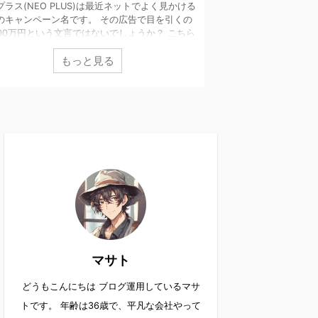
プラス(NEO PLUS)は最近ネットでよく見かける
自分の会社を大きくし
のキャンペーン名です。 その広告で目を引くの
活用できるかとりあえ
000万円という文言ではないでしょうか？ こちら
う方も多いです。 こ
オプラス(NEO PLUS)ですが、かつて某総合商社
トレードジャパンも、
もっと見る
も
勤務し、現在は個人投資家として活動する澤村
スを提供する会社です
氏が企画しています。 そんな彼が掲げる「全員
の評判が高いと言われ
000万円のチャンス」が訪れるというこの企画。
存在である後藤伸氏も
を持たないはずがありません。 そこで実際に潜
すい研修内容となって
その実態を解明すると共に、世間の口コミや評
方や会社の売上に悩ん
についてもまとめていきます。 あわせて読みた
は参考にしてみてくだ
ラ ...
ドジャパンってどんな会
マサト
どうもこんにちは ブログ運用しているマサ
トです。 年齢は36歳で、平凡な会社やって