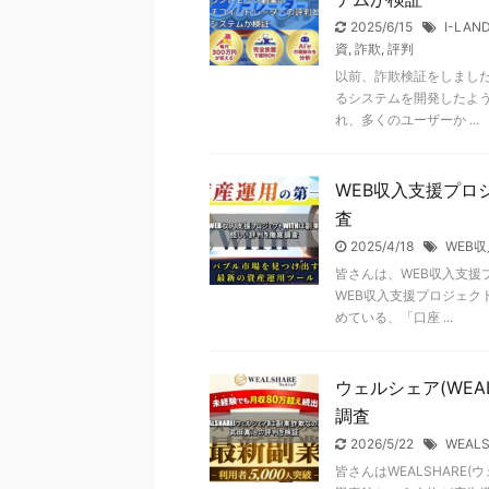
2025/6/15
I-LAN
資
,
詐欺
,
評判
以前、詐欺検証をしました
るシステムを開発したよう
れ、多くのユーザーか ...
WEB収入支援プロ
査
2025/4/18
WEB
皆さんは、WEB収入支援
WEB収入支援プロジェク
めている、「口座 ...
ウェルシェア(WE
調査
2026/5/22
WEAL
皆さんはWEALSHARE