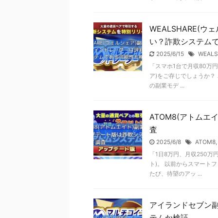
WEALSHARE
い？詐欺システム
2025/6/15
WEALS
「スマホ1台で月収80万円
ア)をご存じでしょうか？
の副業モデ ...
ATOM8(アトム
査
2025/6/8
ATOM8
「1日8万円、月収250
ト)。 以前からスマート
たび、待望のアッ ...
アイランドセブン
テムか検証