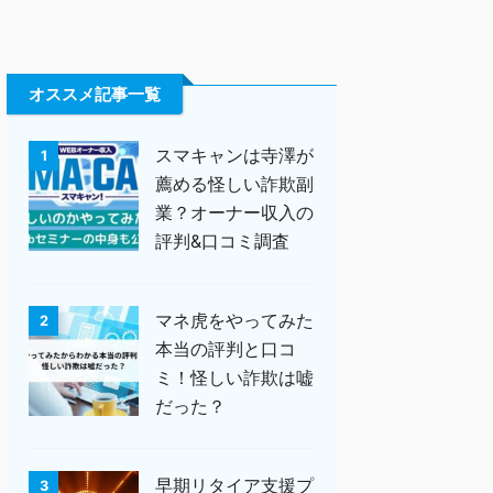
オススメ記事一覧
スマキャンは寺澤が
1
薦める怪しい詐欺副
業？オーナー収入の
評判&口コミ調査
マネ虎をやってみた
2
本当の評判と口コ
ミ！怪しい詐欺は嘘
だった？
早期リタイア支援プ
3