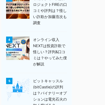
ロジェクトFIREの口
コミや評判は？怪し
い詐欺か加藤浩次も
調査
オンライン収入
4
NEXTは投資詐欺で
怪しい？評判&口コ
ミは？やってみた僕
が解説
ビットキャッスル
5
(bitCastle)の評判
は？バイナリーオプ
ションは電光石火の