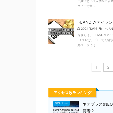
田真治という人物が広告
コピーで宣 ...
I-LAND 7(ア
2024/12/16
I-LA
皆さんは、I-LAND7(
LAND7は、「1日で7
介ページには ...
1
2
アクセス数ランキング
163.6k
ネオプラス(NE
view
何者？