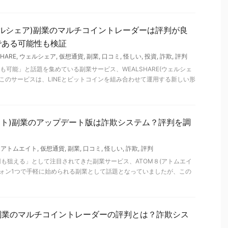
(ウェルシェア)副業のマルチコイントレーダーは評判が良
である可能性も検証
HARE
,
ウェルシェア
,
仮想通貨
,
副業
,
口コミ
,
怪しい
,
投資
,
詐欺
,
評判
も可能」と話題を集めている副業サービス、WEALSHARE(ウェルシェ
 このサービスは、LINEとビットコインを組み合わせて運用する新しい形
エイト)副業のアップデート版は詐欺システム？評判を調
,
アトムエイト
,
仮想通貨
,
副業
,
口コミ
,
怪しい
,
詐欺
,
評判
万円も狙える」として注目されてきた副業サービス、ATOM８(アトムエイ
フォン1つで手軽に始められる副業として話題となっていましたが、この
副業のマルチコイントレーダーの評判とは？詐欺シス