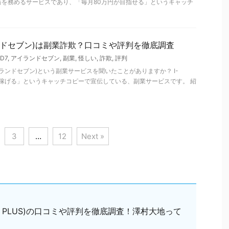
塔を務めるサービスであり、「毎月80万円が目指せる」というキャッチ
イランドセブン)は副業詐欺？口コミや評判を徹底調査
ND7
,
アイランドセブン
,
副業
,
怪しい
,
詐欺
,
評判
アイランドセブン)という副業サービスを聞いたことがありますか？ I-
万円稼げる」というキャッチコピーで宣伝している、副業サービスです。 紹
3
…
12
Next »
O PLUS)の口コミや評判を徹底調査！澤村大地って