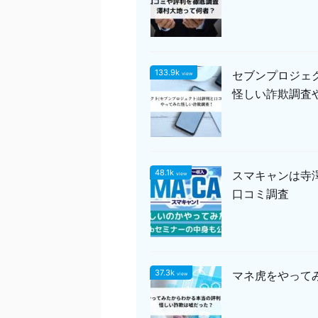
133.9k
セブンプロジェ
view
怪しい詐欺調査
48.1k
スマキャンは寺
view
口コミ調査
37.3k
マネ虎をやって
view