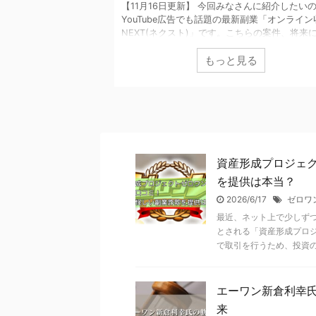
ジェクトFIRE」につ
【11月16日更新】 今回みなさんに紹介したい
ミリタイアをいう言葉
YouTube広告でも話題の最新副業「オンライン
際に早期リタイアをす
NEXT(ネクスト)」です。こちらの案件、将来
動をしたらいいのかわ
て収入源を増やしたいと考える方に特に人気な
見る
もっと見る
見つけたのが、早期リ
とか。 僕もこの広告観たんですけど、「毎月
Eでした。 かなり画期
収入が狙える」という言葉が今でも忘れられま
「詐欺？怪しい」とい
ね。インパクト大でした！この不景気な時代に
したので実際やってみ
アップが狙える案件があると知った瞬間、やっ
今後の参考にしてくだ
たくて仕方がありませんでした。視聴してた釣
 ...
画そっちのけで、リサーチ開始！ グーグル先
評判 ...
資産形成プロジェ
を提供は本当？
2026/6/17
ゼロワ
最近、ネット上で少しず
とされる「資産形成プロジ
で取引を行うため、投資の .
エーワン新倉利幸
来