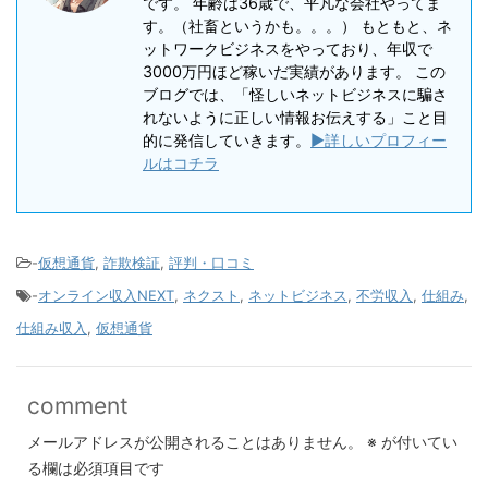
です。 年齢は36歳で、平凡な会社やってま
す。（社畜というかも。。。） もともと、ネ
ットワークビジネスをやっており、年収で
3000万円ほど稼いだ実績があります。 この
ブログでは、「怪しいネットビジネスに騙さ
れないように正しい情報お伝えする」こと目
的に発信していきます。
▶詳しいプロフィー
ルはコチラ
-
仮想通貨
,
詐欺検証
,
評判・口コミ
-
オンライン収入NEXT
,
ネクスト
,
ネットビジネス
,
不労収入
,
仕組み
,
仕組み収入
,
仮想通貨
comment
メールアドレスが公開されることはありません。
※
が付いてい
る欄は必須項目です