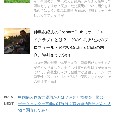
が、今回のテーマはなんと競馬。みなさん競馬って
興味ありますか？実は、ただ競馬について紹介をす
るのではなく、競馬に関する面白い情報をキャッチ
したんです。それが ...
仲島友紀夫のOrchardClub（オーチャー
ドクラブ）とは？主宰の仲島友紀夫のプ
ロフィール・経歴やOrchardClubの内
容、評判までご紹介
コロナ禍の影響で本業とは別に資産形成を考える方
が多くなりました。中でも投資への注目度が高まっ
ていて、高校生に向けて金融庁が金融リテラシーの
重要性を説いているのがSNSで話題になるなど、そ
の熱は年々高ま ...
PREV
中国輸入物販実践講座とは？評判と概要を一挙公開
NEXT
データセンター事業の評判は？宮内健治氏はどんな人
物？調査してみた