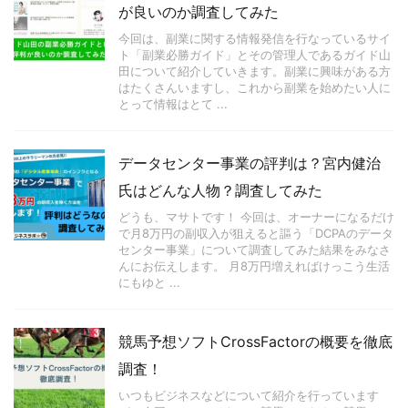
が良いのか調査してみた
今回は、副業に関する情報発信を行なっているサイ
ト「副業必勝ガイド」とその管理人であるガイド山
田について紹介していきます。副業に興味がある方
はたくさんいますし、これから副業を始めたい人に
とって情報はとて ...
データセンター事業の評判は？宮内健治
氏はどんな人物？調査してみた
どうも、マサトです！ 今回は、オーナーになるだけ
で月8万円の副収入が狙えると謳う「DCPAのデータ
センター事業」について調査してみた結果をみなさ
んにお伝えします。 月8万円増えればけっこう生活
にもゆと ...
競馬予想ソフトCrossFactorの概要を徹底
調査！
いつもビジネスなどについて紹介を行っています