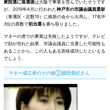
衆院選に落選後
は大阪で事業を営んでいたそうです
が、2019年4月に行われた
神戸市の市議会議員選挙
（東灘区・定数10）に維新の会から出馬し、17名中
3位の票数で
初当選
を勝ち取りました。
マネーの虎での事業は失敗したようですが、テレビ
で顔が売れた結果、市議会議員に当選した可能性も
あることから、この人もある意味成功したといえる
でしょう。
マネー成立者のその後③揚田亜紀さん