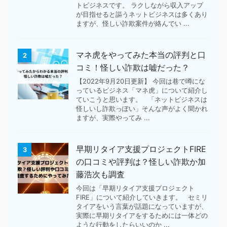
トビジネスです。 ラクしながら収入アップ
が目指せると謳うネットビジネスは多くあり
ますが、怪しい詐欺案件が絡んでい ...
マネ虎をやってみた本当の評判と口
2
コミ！怪しい詐欺は嘘だった？
【2022年9月20日更新】 今回は巷で噂にな
っているビジネス「マネ虎」について紹介し
ていこうと思います。 「ネットビジネスは
怪しいし詐欺っぽい」そんな声がよく聞かれ
ますが、実際やってみ ...
早期リタイア支援プロジェクトFIRE
3
の口コミや評判は？怪しい詐欺か加
藤浩次も調査
今回は「早期リタイア支援プロジェクト
FIRE」について紹介していきます。 セミリ
タイアをいう言葉が話題になっていますが、
実際に早期リタイアをするためには一体どの
ような行動をしたらいいのか ...