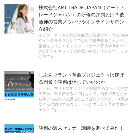
株式会社ART TRADE JAPAN（アートト
レードジャパン）の研修の評判とは？後
藤伸の営業ノウハウやオンラインサロン
を紹介
インターネットでの会社経営が話題です。YouTube
やインスタグラムなどで流行の最先端を走ったり、
話題をふりまくインフルエンサーの育成やサポート
の分野でもネットでの起業が相次いでいます。 そん
な中でも ...
じぶんブランド革命プロジェクトは稼げ
る副業？評判は信じていいのか
どうも、マサトです！ どうせ副業やるならビジネス
モデルに全て任せるのではなくて、自分で考えなが
ら稼いでみたいと思ったことはないですか。 今回み
なさんに紹介するのは、じぶんブランド革命プロジ
ェクトです。 ...
評判の週末セミナー講師を調べてみた！