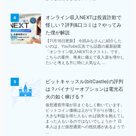
オンライン収入NEXTは投資詐欺で
4
怪しい？評判&口コミは？やってみ
た僕が解説
【11月16日更新】 今回みなさんに紹介した
いのは、YouTube広告でも話題の最新副業
「オンライン収入NEXT(ネクスト)」です。
こちらの案件、将来に備えて収入源を増やし
たいと考える方に特に人気なん ...
ビットキャッスル(bitCastle)の評判
5
は？バイナリーオプションは電光石
火の如く稼げる？
仮想通貨市場が目まぐるしく動いています。
ビットコイン価格は上がり下がりが激しく、
大きな利益を得た人もいれば損失を抱えてし
まった人もいるのではないでしょうか？ 日
本人はまだ仮想通貨への抵抗感があるようで
...