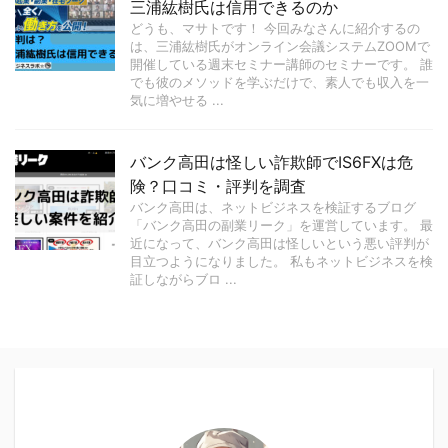
三浦紘樹氏は信用できるのか
どうも、マサトです！ 今回みなさんに紹介するの
は、三浦紘樹氏がオンライン会議システムZOOMで
開催している週末セミナー講師のセミナーです。 誰
でも彼のメソッドを学ぶだけで、素人でも収入を一
気に増やせる ...
バンク高田は怪しい詐欺師でIS6FXは危
険？口コミ・評判を調査
バンク高田は、ネットビジネスを検証するブログ
「バンク高田の副業リーク」を運営しています。 最
近になって、バンク高田は怪しいという悪い評判が
目立つようになりました。 私もネットビジネスを検
証しながらブロ ...