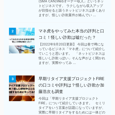
(SMA CAN)Webオーナー収入」というネッ
トビジネスです。 ラクしながら収入アップ
が目指せると謳うネットビジネスは多くあり
ますが、怪しい詐欺案件が絡んでい ...
マネ虎をやってみた本当の評判と口
2
コミ！怪しい詐欺は嘘だった？
【2022年9月20日更新】 今回は巷で噂にな
っているビジネス「マネ虎」について紹介し
ていこうと思います。 「ネットビジネスは
怪しいし詐欺っぽい」そんな声がよく聞かれ
ますが、実際やってみ ...
早期リタイア支援プロジェクトFIRE
3
の口コミや評判は？怪しい詐欺か加
藤浩次も調査
今回は「早期リタイア支援プロジェクト
FIRE」について紹介していきます。 セミリ
タイアをいう言葉が話題になっていますが、
実際に早期リタイアをするためには一体どの