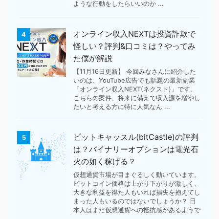
ような行動をしたらいいのか ...
オンライン収入NEXTは投資詐欺で
4
怪しい？評判&口コミは？やってみ
た僕が解説
【11月16日更新】 今回みなさんに紹介した
いのは、YouTube広告でも話題の最新副業
「オンライン収入NEXT(ネクスト)」です。
こちらの案件、将来に備えて収入源を増やし
たいと考える方に特に人気なん ...
ビットキャッスル(bitCastle)の評判
5
は？バイナリーオプションは電光石
火の如く稼げる？
仮想通貨市場が目まぐるしく動いています。
ビットコイン価格は上がり下がりが激しく、
大きな利益を得た人もいれば損失を抱えてし
まった人もいるのではないでしょうか？ 日
本人はまだ仮想通貨への抵抗感があるようで
...