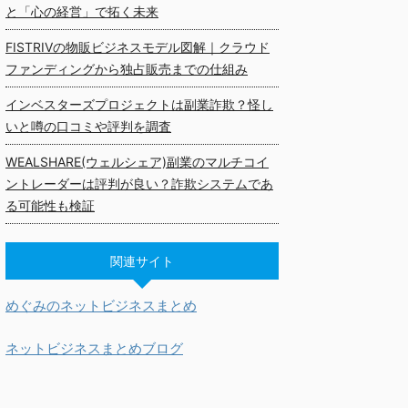
と「心の経営」で拓く未来
FISTRIVの物販ビジネスモデル図解｜クラウド
ファンディングから独占販売までの仕組み
インベスターズプロジェクトは副業詐欺？怪し
いと噂の口コミや評判を調査
WEALSHARE(ウェルシェア)副業のマルチコイ
ントレーダーは評判が良い？詐欺システムであ
る可能性も検証
関連サイト
めぐみのネットビジネスまとめ
ネットビジネスまとめブログ