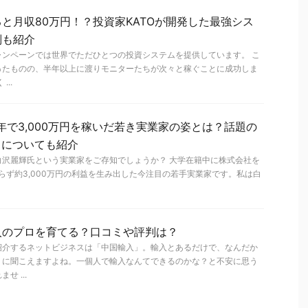
と月収80万円！？投資家KATOが開発した最強シス
判も紹介
ャンペーンでは世界でただひとつの投資システムを提供しています。 こ
ったものの、半年以上に渡りモニターたちが次々と稼ぐことに成功しま
..
年で3,000万円を稼いだ若き実業家の姿とは？話題の
ト）についても紹介
白沢麗輝氏という実業家をご存知でしょうか？ 大学在籍中に株式会社を
らず約3,000万円の利益を生み出した今注目の若手実業家です。私は白
入のプロを育てる？口コミや評判は？
紹介するネットビジネスは「中国輸入」。輸入とあるだけで、なんだか
うに聞こえますよね。一個人で輸入なんてできるのかな？と不安に思う
 ...