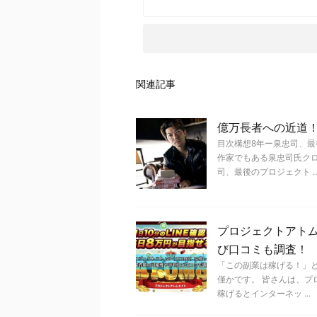
関連記事
億万長者への近道
目次構想8年ー泉忠司、
作家でもある泉忠司氏クロ
司、最後のプロジェクト ..
プロジェクトアトム
び口コミも調査！
「この副業は稼げる！」
僅かです。 皆さんは、プ
稼げるとインターネッ ...