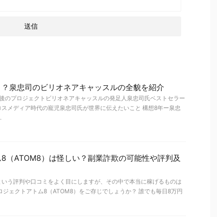
！？泉忠司のビリオネアキャッスルの全貌を紹介
最後のプロジェクトビリオネアキャッスルの発足人泉忠司氏ベストセラー
スメディア時代の寵児泉忠司氏が世界に伝えたいこと 構想8年ー泉忠
.
8（ATOM8）は怪しい？副業詐欺の可能性や評判及
という評判や口コミをよく目にしますが、その中で本当に稼げるものは
ロジェクトアトム8（ATOM8）をご存じでしょうか？ 誰でも毎日8万円