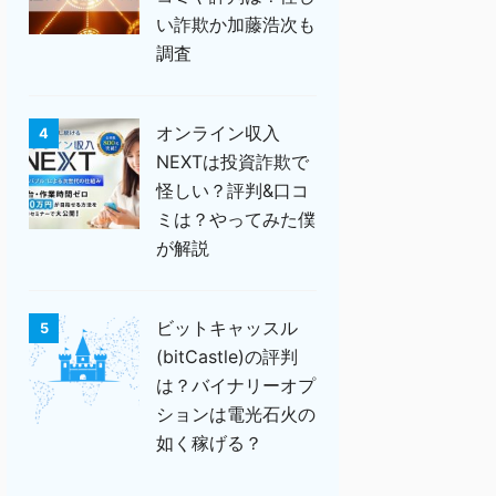
い詐欺か加藤浩次も
調査
オンライン収入
4
NEXTは投資詐欺で
怪しい？評判&口コ
ミは？やってみた僕
が解説
ビットキャッスル
5
(bitCastle)の評判
は？バイナリーオプ
ションは電光石火の
如く稼げる？