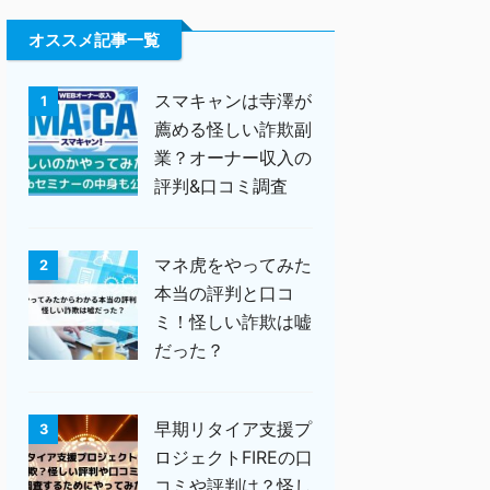
オススメ記事一覧
スマキャンは寺澤が
1
薦める怪しい詐欺副
業？オーナー収入の
評判&口コミ調査
マネ虎をやってみた
2
本当の評判と口コ
ミ！怪しい詐欺は嘘
だった？
早期リタイア支援プ
3
ロジェクトFIREの口
コミや評判は？怪し