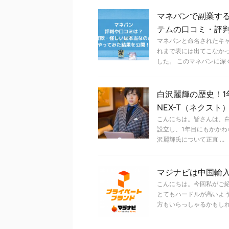
マネパンで副業する
テムの口コミ・評
マネパンと命名されたキ
れまで表には出てこなか
した。 このマネパンに深く .
白沢麗輝の歴史！1
NEX-T（ネクス
こんにちは。皆さんは、
設立し、1年目にもかかわ
沢麗輝氏について正直 ...
マジナビは中国輸
こんにちは。今回私がご
とてもハードルが高いよ
方もいらっしゃるかもしれませ