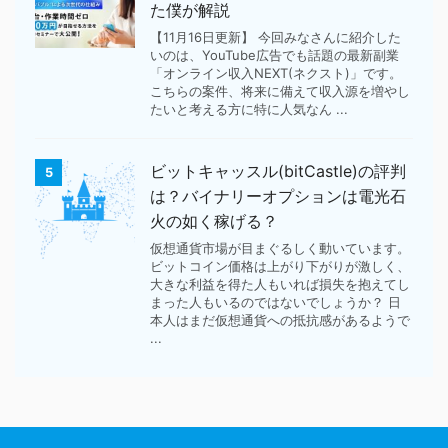
た僕が解説
【11月16日更新】 今回みなさんに紹介した
いのは、YouTube広告でも話題の最新副業
「オンライン収入NEXT(ネクスト)」です。
こちらの案件、将来に備えて収入源を増やし
たいと考える方に特に人気なん ...
ビットキャッスル(bitCastle)の評判
5
は？バイナリーオプションは電光石
火の如く稼げる？
仮想通貨市場が目まぐるしく動いています。
ビットコイン価格は上がり下がりが激しく、
大きな利益を得た人もいれば損失を抱えてし
まった人もいるのではないでしょうか？ 日
本人はまだ仮想通貨への抵抗感があるようで
...