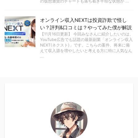
の仮想通貨のチャートも落ち着き平坦な状態が ...
オンライン収入NEXTは投資詐欺で怪し
い？評判&口コミは？やってみた僕が解説
【11月16日更新】 今回みなさんに紹介したいのは、
YouTube広告でも話題の最新副業「オンライン収入
NEXT(ネクスト)」です。こちらの案件、将来に備
えて収入源を増やしたいと考える方に特に人気なん
...