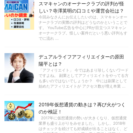
スマキャンのオーナークラブの評判が怪
しい？寺澤英明の口コミや運営会社は？
今回みなさんにお伝えしたいのは、スマキャンオー
ナークラブの実際の評判はどうなのかということで
す。 YouTube広告を中心にPRが目立つスマキャン
オーナークラブ。怪しい案件だという悪い評判もす
でに流れ ...
デュアルライフアフィリエイターの原田
陽平とは？
「アフィリエイト」 今ではあまり珍しくないワード
ですよね。 副業としてアフィリエイトをやってる方
も多いのではないでしょうか？ 中には副業として
始めたアフィリエイトが アクセス数が増え本業 ...
2019年仮想通貨の動きは？再び火がつく
のか検証！
2017年に仮想通貨の勢いが大きくなり、仮想通貨
業界も盛り上がりをみせました。 しかし、2018年
はチェックを続けても好成績が出ることはなく、ど