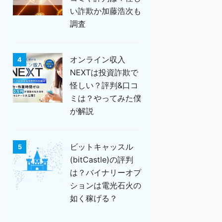
い詐欺か加藤浩次も
調査
オンライン収入
4
NEXTは投資詐欺で
怪しい？評判&口コ
ミは？やってみた僕
が解説
ビットキャッスル
5
(bitCastle)の評判
は？バイナリーオプ
ションは電光石火の
如く稼げる？