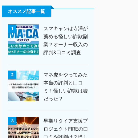
オススメ記事一覧
スマキャンは寺澤が
1
薦める怪しい詐欺副
業？オーナー収入の
評判&口コミ調査
マネ虎をやってみた
2
本当の評判と口コ
ミ！怪しい詐欺は嘘
だった？
早期リタイア支援プ
3
ロジェクトFIREの口
コミや評判は？怪し