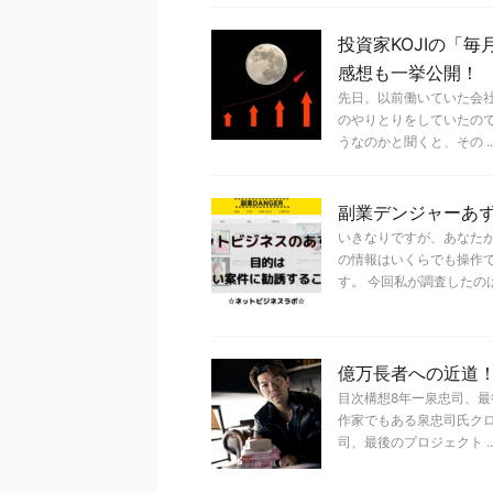
投資家KOJIの「
感想も一挙公開！
先日、以前働いていた会社
のやりとりをしていたの
うなのかと聞くと、その ..
副業デンジャーあ
いきなりですが、あなた
の情報はいくらでも操作
す。 今回私が調査したのは、
億万長者への近道
目次構想8年ー泉忠司、
作家でもある泉忠司氏クロ
司、最後のプロジェクト ..