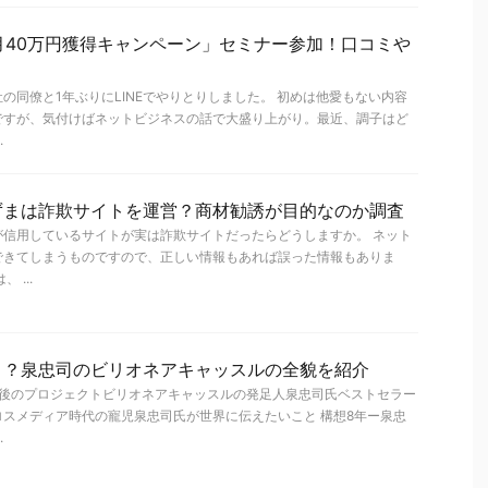
毎月40万円獲得キャンペーン」セミナー参加！口コミや
の同僚と1年ぶりにLINEでやりとりしました。 初めは他愛もない内容
ですが、気付けばネットビジネスの話で大盛り上がり。最近、調子はど
.
ずまは詐欺サイトを運営？商材勧誘が目的なのか調査
が信用しているサイトが実は詐欺サイトだったらどうしますか。 ネット
できてしまうものですので、正しい情報もあれば誤った情報もありま
 ...
！？泉忠司のビリオネアキャッスルの全貌を紹介
最後のプロジェクトビリオネアキャッスルの発足人泉忠司氏ベストセラー
スメディア時代の寵児泉忠司氏が世界に伝えたいこと 構想8年ー泉忠
.