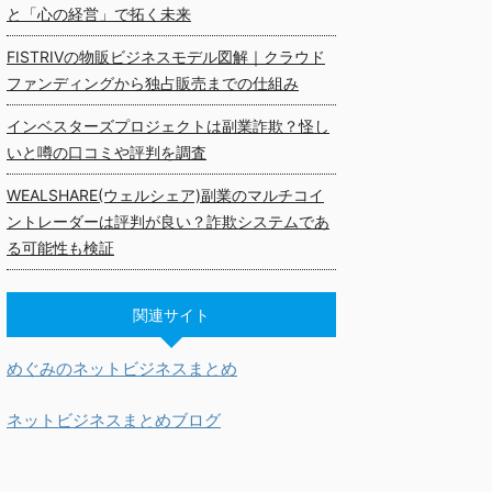
と「心の経営」で拓く未来
FISTRIVの物販ビジネスモデル図解｜クラウド
ファンディングから独占販売までの仕組み
インベスターズプロジェクトは副業詐欺？怪し
いと噂の口コミや評判を調査
WEALSHARE(ウェルシェア)副業のマルチコイ
ントレーダーは評判が良い？詐欺システムであ
る可能性も検証
関連サイト
めぐみのネットビジネスまとめ
ネットビジネスまとめブログ