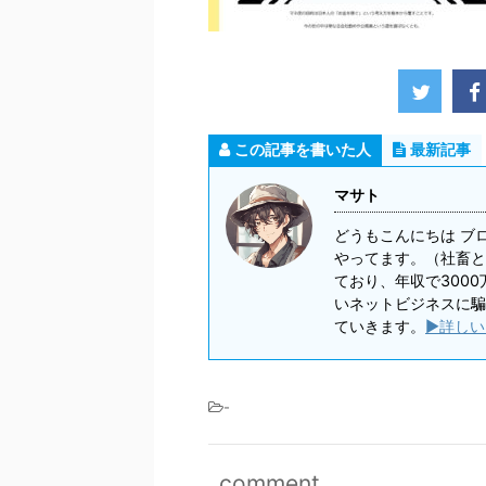
この記事を書いた人
最新記事
マサト
どうもこんにちは ブ
やってます。（社畜と
ており、年収で300
いネットビジネスに騙
ていきます。
▶詳しい
-
comment