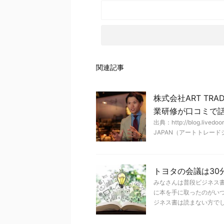
関連記事
株式会社ART TR
業研修が口コミで
出典：http://blog.lived
JAPAN（アートトレードジ
トヨタの会議は30
みなさんは普段ビジネス
に本を手に取ったのがい
ジネス書は読まない方でしたが