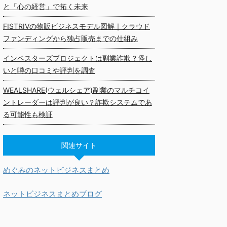
と「心の経営」で拓く未来
FISTRIVの物販ビジネスモデル図解｜クラウド
ファンディングから独占販売までの仕組み
インベスターズプロジェクトは副業詐欺？怪し
いと噂の口コミや評判を調査
WEALSHARE(ウェルシェア)副業のマルチコイ
ントレーダーは評判が良い？詐欺システムであ
る可能性も検証
関連サイト
めぐみのネットビジネスまとめ
ネットビジネスまとめブログ