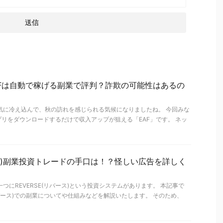
AFは自動で稼げる副業で評判？詐欺の可能性はあるの
気に冷え込んで、秋の訪れを感じられる気候になりましたね。 今回みな
リをダウンロードするだけで収入アップが狙える「EAF」です。 ネッ
バース)副業投資トレードの手口は！？怪しい広告を詳しく
つにREVERSE(リバース)という投資システムがあります。 本記事で
リバース)での副業についてや仕組みなどを解説いたします。 そのため、