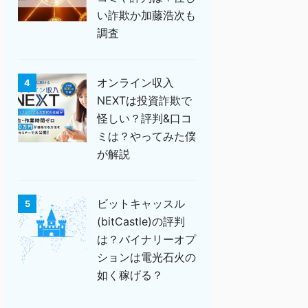
い詐欺か加藤浩次も
調査
オンライン収入
4
NEXTは投資詐欺で
怪しい？評判&口コ
ミは？やってみた僕
が解説
ビットキャッスル
5
(bitCastle)の評判
は？バイナリーオプ
ションは電光石火の
如く稼げる？