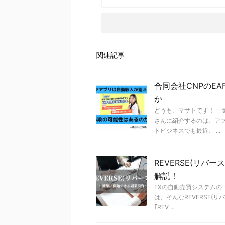
関連記事
合同会社CNPのE
か
どうも、マサトです！ 一
さんに紹介するのは、アプ
トビジネスでも最近、 ...
REVERSE(リ
解説！
FXの自動売買システムの一
は、そんなREVERSE(
｢REV ...