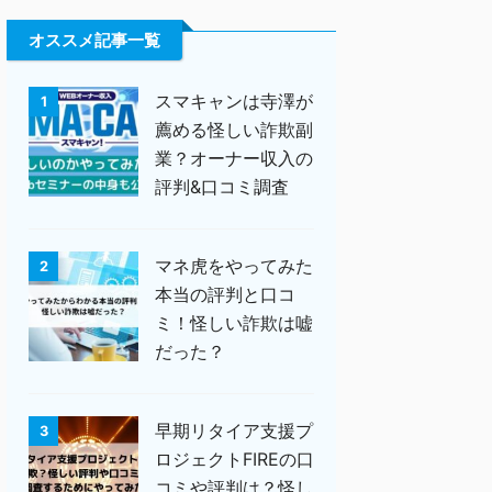
オススメ記事一覧
スマキャンは寺澤が
1
薦める怪しい詐欺副
業？オーナー収入の
評判&口コミ調査
マネ虎をやってみた
2
本当の評判と口コ
ミ！怪しい詐欺は嘘
だった？
早期リタイア支援プ
3
ロジェクトFIREの口
コミや評判は？怪し