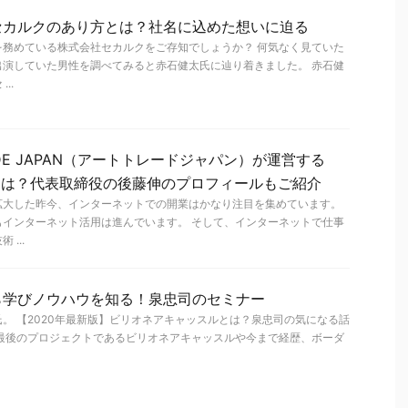
セカルクのあり方とは？社名に込めた想いに迫る
を務めている株式会社セカルクをご存知でしょうか？ 何気なく見ていた
出演していた男性を調べてみると赤石健太氏に辿り着きました。 赤石健
..
ADE JAPAN（アートトレードジャパン）が運営する
Eの評判は？代表取締役の後藤伸のプロフィールもご紹介
拡大した昨今、インターネットでの開業はかなり注目を集めています。
もインターネット活用は進んでいます。 そして、インターネットで仕事
...
ら学びノウハウを知る！泉忠司のセミナー
。 【2020年最新版】ビリオネアキャッスルとは？泉忠司の気になる話
 最後のプロジェクトであるビリオネアキャッスルや今まで経歴、ボーダ