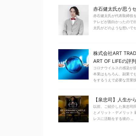
赤石健太氏が思う
赤石健太氏が代表取締役
テレビが面白かったので
太氏がどのような想いでセ .
株式会社ART TR
ART OF LIF
コロナウイルスの感染が
本業はもちろん、副業で
をするうえで必要な営業技術 
【泉忠司】人生か
以前、ご紹介した泉忠司氏
とメリット・デメリット
レスに活動をする彼の ...