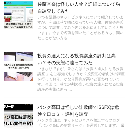
佐藤杏奈は怪しい人物？詳細について独
自調査してみた
いつも話題のネットビジネスについて紹介していま
すが、今回は巷で噂になっている人物、佐藤杏奈氏
について調査してみた内容をお伝えしていこうと思
います。今まで名前を聞いたことがある方も、聞い
たことがない方も ...
投資の達人になる投資講座の評判は高
い？その実態に迫ってみた
いきなりですが、皆さんは「投資の達人になる投資
講座 」をご存知でしょうか？投資初心者向けの講座
を行っており、かなり評判が高いと言われていま
す。今回は、巷で評判の高い投資の達人になる投資
講座の実態に迫っ ...
バンク高田は怪しい詐欺師でIS6FXは危
険？口コミ・評判を調査
バンク高田は、ネットビジネスを検証するブログ
「バンク高田の副業リーク」を運営しています。 最