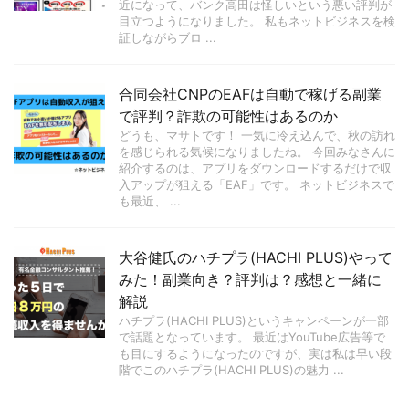
近になって、バンク高田は怪しいという悪い評判が
目立つようになりました。 私もネットビジネスを検
証しながらブロ ...
合同会社CNPのEAFは自動で稼げる副業
で評判？詐欺の可能性はあるのか
どうも、マサトです！ 一気に冷え込んで、秋の訪れ
を感じられる気候になりましたね。 今回みなさんに
紹介するのは、アプリをダウンロードするだけで収
入アップが狙える「EAF」です。 ネットビジネスで
も最近、 ...
大谷健氏のハチプラ(HACHI PLUS)やって
みた！副業向き？評判は？感想と一緒に
解説
ハチプラ(HACHI PLUS)というキャンペーンが一部
で話題となっています。 最近はYouTube広告等で
も目にするようになったのですが、実は私は早い段
階でこのハチプラ(HACHI PLUS)の魅力 ...