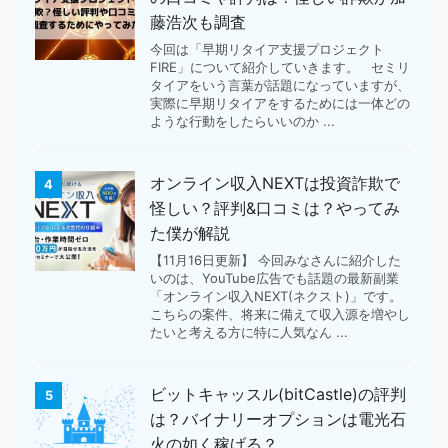
藤浩次も調査
今回は「早期リタイア支援プロジェクト
FIRE」について紹介していきます。 セミリ
タイアをいう言葉が話題になっていますが、
実際に早期リタイアをするためには一体どの
ような行動をしたらいいのか ...
オンライン収入NEXTは投資詐欺で
4
怪しい？評判&口コミは？やってみ
た僕が解説
【11月16日更新】 今回みなさんに紹介した
いのは、YouTube広告でも話題の最新副業
「オンライン収入NEXT(ネクスト)」です。
こちらの案件、将来に備えて収入源を増やし
たいと考える方に特に人気なん ...
ビットキャッスル(bitCastle)の評判
5
は？バイナリーオプションは電光石
火の如く稼げる？