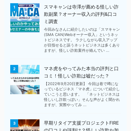
スマキャンは寺澤が薦める怪しい詐
1
欺副業？オーナー収入の評判&口コ
ミ調査
今回みなさんに紹介したいのは「スマキャン
(SMA CAN)Webオーナー収入」というネッ
トビジネスです。 ラクしながら収入アップ
が目指せると謳うネットビジネスは多くあり
ますが、怪しい詐欺案件が絡んでい ...
マネ虎をやってみた本当の評判と口
2
コミ！怪しい詐欺は嘘だった？
【2022年9月20日更新】 今回は巷で噂にな
っているビジネス「マネ虎」について紹介し
ていこうと思います。 「ネットビジネスは
怪しいし詐欺っぽい」そんな声がよく聞かれ
ますが、実際やってみ ...
早期リタイア支援プロジェクトFIRE
3
の口コミや評判は？怪しい詐欺か加