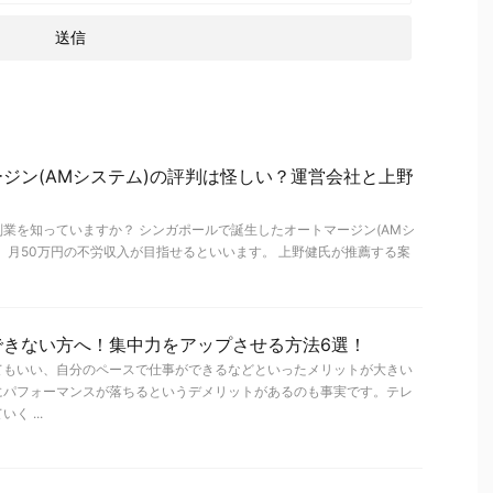
ジン(AMシステム)の評判は怪しい？運営会社と上野
業を知っていますか？ シンガポールで誕生したオートマージン(AMシ
、月50万円の不労収入が目指せるといいます。 上野健氏が推薦する案
できない方へ！集中力をアップさせる方法6選！
てもいい、自分のペースで仕事ができるなどといったメリットが大きい
にパフォーマンスが落ちるというデメリットがあるのも事実です。テレ
 ...