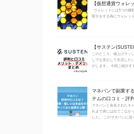
【仮想通貨ウォレ
ウォレットには5つの種
取引をする為にウォレット
【サステン(SUS
このところ、値上げラッ
しでも安心して生活した
がします。 今回ご紹介する .
マネパンで副業する
テムの口コミ・評
マネパンと命名されたキ
れまで表には出てこなか
した。 このマネパンに深く .