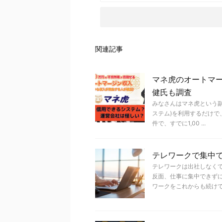
関連記事
マネ虎のオートマー
健氏も調査
みなさんはマネ虎という副
ステム)を利用するだけで
件で、すでに1,00 ...
テレワークで集中
テレワークは出社しなく
反面、仕事に集中できず
ワークをこれからも続けていく