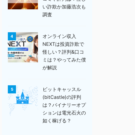
い詐欺か加藤浩次も
調査
オンライン収入
4
NEXTは投資詐欺で
怪しい？評判&口コ
ミは？やってみた僕
が解説
ビットキャッスル
5
(bitCastle)の評判
は？バイナリーオプ
ションは電光石火の
如く稼げる？