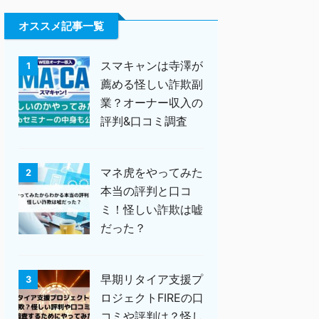
オススメ記事一覧
スマキャンは寺澤が
1
薦める怪しい詐欺副
業？オーナー収入の
評判&口コミ調査
マネ虎をやってみた
2
本当の評判と口コ
ミ！怪しい詐欺は嘘
だった？
早期リタイア支援プ
3
ロジェクトFIREの口
コミや評判は？怪し