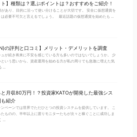
ット】種類は？選ぶポイントは？おすすめをご紹介！
類があり、目的に沿って使い分けることが大切です。 安全に仮想通貨を
は必要不可欠と言えるでしょう。 最近話題の仮想通貨を始めたも ...
TEN)の評判と口コミ】メリット・デメリットを調査
シュが続き将来に不安を感じている方も多いのではないでしょうか。 少
いという思いから、資産運用を始める方が私の周りでも急激に増えた気
..
と月収80万円！？投資家KATOが開発した最強シス
判も紹介
ャンペーンでは世界でただひとつの投資システムを提供しています。 こ
ったものの、半年以上に渡りモニターたちが次々と稼ぐことに成功しま
..