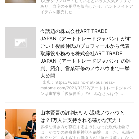
1人がダウンロードしているという大人気アプリで
あり、自宅の不用品を販売したり、ハンドメイドア
イテムを販売した ...
今話題の株式会社ART TRADE
JAPAN（アートトレードジャパン）がす
ごい！後藤伸氏のプロフィールから代表
取締役を務める株式会社ART TRADE
JAPAN（アートトレードジャパン）の評
判、紹介、営業研修のノウハウまで一挙
大公開
出典 : https://wadaino-net-business-
matome.com/2021/02/22/アートトレードジャパ
ンは事業家「後藤伸氏」の/ みなさんは今 ...
山本賢吾の評判がいい退職ノウハウと
は？1万人に支持される確かな実力！
多様な働き方が存在するようになった現代社会で
は、かつての終身雇用神話も崩壊しました。 転職や
独立など、さまざまな働き方が「当たり前」になっ