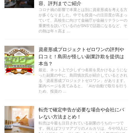
容、評判までご紹介
コロナ禍の影響で本業とは別に資産形成を考える方
が多くなりました。中でも投資への注目度が高まっ
ていて、高校生に向けて金融庁が金融リテラシーの
重要性を説いているのがSNSで話題になるなど、そ
の熱は年々高ま ...
資産形成プロジェクトゼロワンの評判や
口コミ！島田が怪しい副業詐欺を提供は
本当？
最近、ネット上で少しずつ名前を見かけるようにな
った副業の中に、島田慎次氏が紹介しているとされ
る「資産形成プロジェクトゼロワン」があります。
案内ページを見てみると、「AIが自動で取引を行う
ため、投資の ...
転売で確定申告が必要な場合や会社にバ
レない方法まとめ！
転売は今最も注目されている副業のうちの一つで
す。例えばフリマアプリのメルカリは、今や10人に