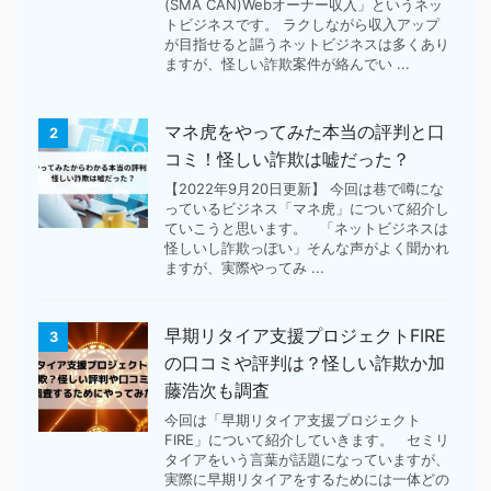
(SMA CAN)Webオーナー収入」というネッ
トビジネスです。 ラクしながら収入アップ
が目指せると謳うネットビジネスは多くあり
ますが、怪しい詐欺案件が絡んでい ...
マネ虎をやってみた本当の評判と口
2
コミ！怪しい詐欺は嘘だった？
【2022年9月20日更新】 今回は巷で噂にな
っているビジネス「マネ虎」について紹介し
ていこうと思います。 「ネットビジネスは
怪しいし詐欺っぽい」そんな声がよく聞かれ
ますが、実際やってみ ...
早期リタイア支援プロジェクトFIRE
3
の口コミや評判は？怪しい詐欺か加
藤浩次も調査
今回は「早期リタイア支援プロジェクト
FIRE」について紹介していきます。 セミリ
タイアをいう言葉が話題になっていますが、
実際に早期リタイアをするためには一体どの