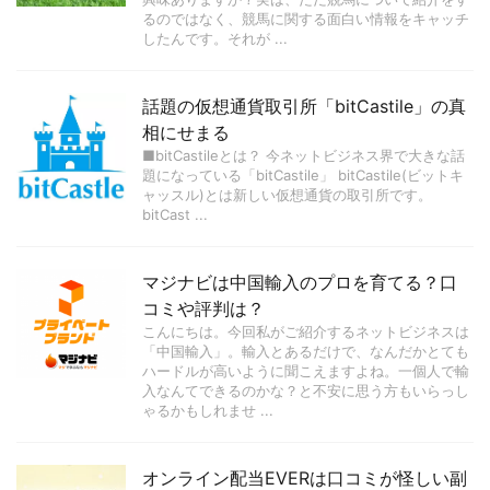
るのではなく、競馬に関する面白い情報をキャッチ
したんです。それが ...
話題の仮想通貨取引所「bitCastile」の真
相にせまる
■bitCastileとは？ 今ネットビジネス界で大きな話
題になっている「bitCastile」 bitCastile(ビットキ
ャッスル)とは新しい仮想通貨の取引所です。
bitCast ...
マジナビは中国輸入のプロを育てる？口
コミや評判は？
こんにちは。今回私がご紹介するネットビジネスは
「中国輸入」。輸入とあるだけで、なんだかとても
ハードルが高いように聞こえますよね。一個人で輸
入なんてできるのかな？と不安に思う方もいらっし
ゃるかもしれませ ...
オンライン配当EVERは口コミが怪しい副