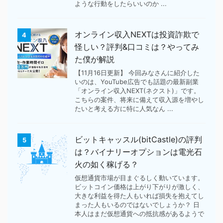
ような行動をしたらいいのか ...
オンライン収入NEXTは投資詐欺で
4
怪しい？評判&口コミは？やってみ
た僕が解説
【11月16日更新】 今回みなさんに紹介した
いのは、YouTube広告でも話題の最新副業
「オンライン収入NEXT(ネクスト)」です。
こちらの案件、将来に備えて収入源を増やし
たいと考える方に特に人気なん ...
ビットキャッスル(bitCastle)の評判
5
は？バイナリーオプションは電光石
火の如く稼げる？
仮想通貨市場が目まぐるしく動いています。
ビットコイン価格は上がり下がりが激しく、
大きな利益を得た人もいれば損失を抱えてし
まった人もいるのではないでしょうか？ 日
本人はまだ仮想通貨への抵抗感があるようで
...