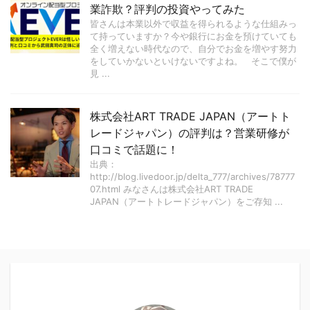
業詐欺？評判の投資やってみた
皆さんは本業以外で収益を得られるような仕組みっ
て持っていますか？今や銀行にお金を預けていても
全く増えない時代なので、自分でお金を増やす努力
をしていかないといけないですよね。 そこで僕が
見 ...
株式会社ART TRADE JAPAN（アートト
レードジャパン）の評判は？営業研修が
口コミで話題に！
出典：
http://blog.livedoor.jp/delta_777/archives/78777
07.html みなさんは株式会社ART TRADE
JAPAN（アートトレードジャパン）をご存知 ...