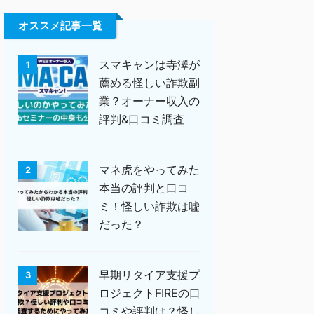
オススメ記事一覧
スマキャンは寺澤が
1
薦める怪しい詐欺副
業？オーナー収入の
評判&口コミ調査
マネ虎をやってみた
2
本当の評判と口コ
ミ！怪しい詐欺は嘘
だった？
早期リタイア支援プ
3
ロジェクトFIREの口
コミや評判は？怪し