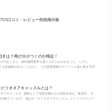
XTの口コミ・レビュー投稿掲示板
の動きは？再び火がつくのか検証！
いが大きくなり、仮想通貨業界も盛り上がりをみせました。 しかし、
けても好成績が出ることはなく、どの仮想通貨のチャートも落ち着き平坦
たビリオネアキャッスルとは？
ネアキャッスル 講師として実績を積み上げ信頼を得る「泉忠司」 今
強を教えています。 彼は今「ビリオネアキャッスル」というプロジェク