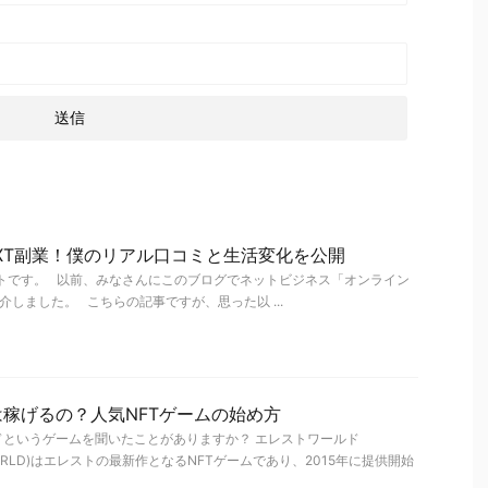
XT副業！僕のリアル口コミと生活変化を公開
サトです。 以前、みなさんにこのブログでネットビジネス「オンライン
介しました。 こちらの記事ですが、思った以 ...
稼げるの？人気NFTゲームの始め方
ドというゲームを聞いたことがありますか？ エレストワールド
RY WORLD)はエレストの最新作となるNFTゲームであり、2015年に提供開始