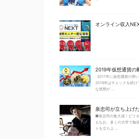
オンライン収入NE
2019年仮想通貨
2017年に仮想通貨の勢
2018年はチェックを続
な状態が ...
泉忠司が立ち上げ
■泉忠司の集大成！ビリオ
もなお、多くの大学で勉
トを立ち上 ...