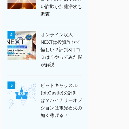
い詐欺か加藤浩次も
調査
オンライン収入
4
NEXTは投資詐欺で
怪しい？評判&口コ
ミは？やってみた僕
が解説
ビットキャッスル
5
(bitCastle)の評判
は？バイナリーオプ
ションは電光石火の
如く稼げる？