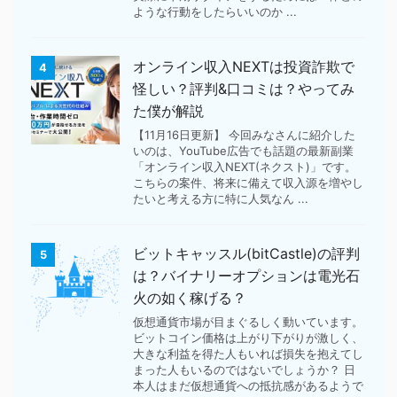
ような行動をしたらいいのか ...
オンライン収入NEXTは投資詐欺で
4
怪しい？評判&口コミは？やってみ
た僕が解説
【11月16日更新】 今回みなさんに紹介した
いのは、YouTube広告でも話題の最新副業
「オンライン収入NEXT(ネクスト)」です。
こちらの案件、将来に備えて収入源を増やし
たいと考える方に特に人気なん ...
ビットキャッスル(bitCastle)の評判
5
は？バイナリーオプションは電光石
火の如く稼げる？
仮想通貨市場が目まぐるしく動いています。
ビットコイン価格は上がり下がりが激しく、
大きな利益を得た人もいれば損失を抱えてし
まった人もいるのではないでしょうか？ 日
本人はまだ仮想通貨への抵抗感があるようで