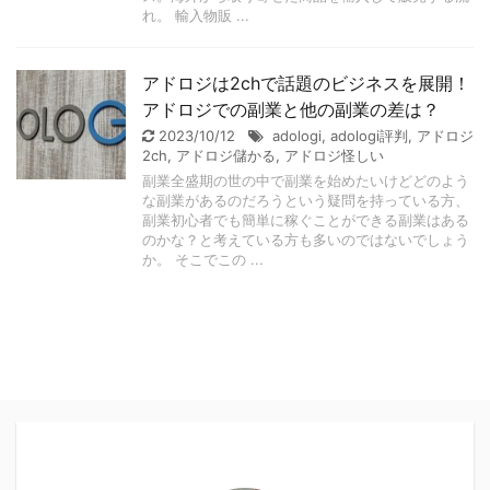
れ。 輸入物販 ...
アドロジは2chで話題のビジネスを展開！
アドロジでの副業と他の副業の差は？
2023/10/12
adologi
,
adologi評判
,
アドロジ
2ch
,
アドロジ儲かる
,
アドロジ怪しい
副業全盛期の世の中で副業を始めたいけどどのよう
な副業があるのだろうという疑問を持っている方、
副業初心者でも簡単に稼ぐことができる副業はある
のかな？と考えている方も多いのではないでしょう
か。 そこでこの ...