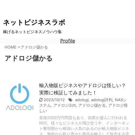
ネットビジネスラボ
稼げるネットビジネスノウハウ集
Profile
HOME
>
アドロジ儲かる
アドロジ儲かる
輸入物販ビジネスやアドロジは怪しい？
実際に検証してみました！
2023/10/12
adologi
,
adologi評判
,
NASシ
ステム
,
アドロジ2ch
,
アドロジ儲かる
,
アドロジ怪
しい
老後2000万円問題もあり、副業が盛んに行われる
時代。様々なビジネスが飛び交う中、インターネッ
ト黎明期から根強い人気のあるのが輸入物販ビジネ
ス。海外から取り寄せた商品を輸入して販売する流