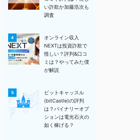
い詐欺か加藤浩次も
調査
オンライン収入
4
NEXTは投資詐欺で
怪しい？評判&口コ
ミは？やってみた僕
が解説
ビットキャッスル
5
(bitCastle)の評判
は？バイナリーオプ
ションは電光石火の
如く稼げる？