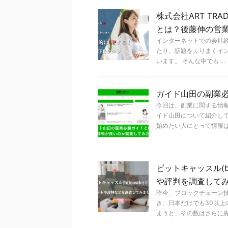
株式会社ART TR
とは？後藤伸の営
インターネットでの会社経
たり、話題をふりまくイ
います。 そんな中でも ...
ガイド山田の副業
今回は、副業に関する情
イド山田について紹介し
始めたい人にとって情報はとて
ビットキャッスル(b
や評判を調査して
昨今、ブロックチェーン
き、日本だけでも30以上
まうと、その数はさらに膨れ 