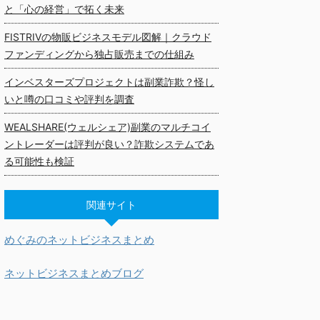
と「心の経営」で拓く未来
FISTRIVの物販ビジネスモデル図解｜クラウド
ファンディングから独占販売までの仕組み
インベスターズプロジェクトは副業詐欺？怪し
いと噂の口コミや評判を調査
WEALSHARE(ウェルシェア)副業のマルチコイ
ントレーダーは評判が良い？詐欺システムであ
る可能性も検証
関連サイト
めぐみのネットビジネスまとめ
ネットビジネスまとめブログ