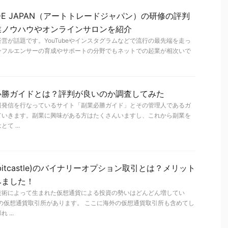
ADE JAPAN（アートトレードジャパン）の研修の評判
業ノウハウやオンラインサロンを紹介
営が話題です。YouTubeやインスタグラムなどで流行の最先端を走っ
ンフルエンサーの育成やサポートの分野でもネットでの起業が相次いで
必勝ガイドとは？評判が良いのか調査してみた
報発信を行なっているサイト「副業必勝ガイド」とその管理人であるガ
ていきます。副業に興味がある方はたくさんいますし、これから副業を
 ...
itcastle)のバイナリーオプション取引とは？メリット
みました！
技術によって生まれた仮想通貨による投資の勢いはどんどん増してい
の仮想通貨取引所があります。 ここに海外の仮想通貨取引所も含めてし
...