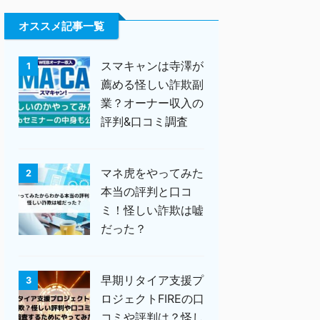
オススメ記事一覧
スマキャンは寺澤が
1
薦める怪しい詐欺副
業？オーナー収入の
評判&口コミ調査
マネ虎をやってみた
2
本当の評判と口コ
ミ！怪しい詐欺は嘘
だった？
早期リタイア支援プ
3
ロジェクトFIREの口
コミや評判は？怪し