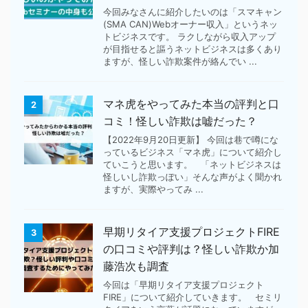
今回みなさんに紹介したいのは「スマキャン
(SMA CAN)Webオーナー収入」というネッ
トビジネスです。 ラクしながら収入アップ
が目指せると謳うネットビジネスは多くあり
ますが、怪しい詐欺案件が絡んでい ...
マネ虎をやってみた本当の評判と口
2
コミ！怪しい詐欺は嘘だった？
【2022年9月20日更新】 今回は巷で噂にな
っているビジネス「マネ虎」について紹介し
ていこうと思います。 「ネットビジネスは
怪しいし詐欺っぽい」そんな声がよく聞かれ
ますが、実際やってみ ...
早期リタイア支援プロジェクトFIRE
3
の口コミや評判は？怪しい詐欺か加
藤浩次も調査
今回は「早期リタイア支援プロジェクト
FIRE」について紹介していきます。 セミリ