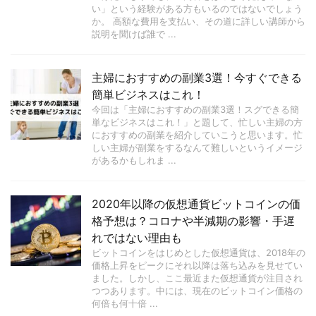
い」という経験がある方もいるのではないでしょう
か。 高額な費用を支払い、その道に詳しい講師から
説明を聞けば誰で ...
主婦におすすめの副業3選！今すぐできる
簡単ビジネスはこれ！
今回は「主婦におすすめの副業3選！スグできる簡
単なビジネスはこれ！」と題して、忙しい主婦の方
におすすめの副業を紹介していこうと思います。忙
しい主婦が副業をするなんて難しいというイメージ
があるかもしれま ...
2020年以降の仮想通貨ビットコインの価
格予想は？コロナや半減期の影響・手遅
れではない理由も
ビットコインをはじめとした仮想通貨は、2018年の
価格上昇をピークにそれ以降は落ち込みを見せてい
ました。しかし、ここ最近また仮想通貨が注目され
つつあります。中には、現在のビットコイン価格の
何倍も何十倍 ...