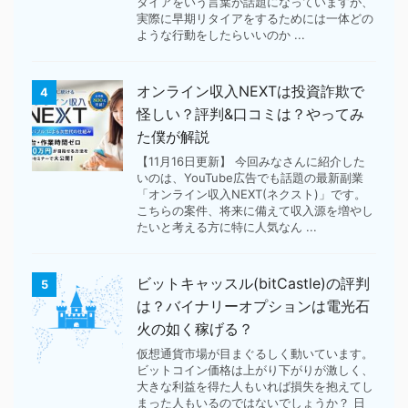
タイアをいう言葉が話題になっていますが、
実際に早期リタイアをするためには一体どの
ような行動をしたらいいのか ...
オンライン収入NEXTは投資詐欺で
4
怪しい？評判&口コミは？やってみ
た僕が解説
【11月16日更新】 今回みなさんに紹介した
いのは、YouTube広告でも話題の最新副業
「オンライン収入NEXT(ネクスト)」です。
こちらの案件、将来に備えて収入源を増やし
たいと考える方に特に人気なん ...
ビットキャッスル(bitCastle)の評判
5
は？バイナリーオプションは電光石
火の如く稼げる？
仮想通貨市場が目まぐるしく動いています。
ビットコイン価格は上がり下がりが激しく、
大きな利益を得た人もいれば損失を抱えてし
まった人もいるのではないでしょうか？ 日