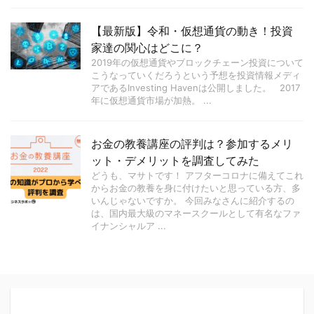
【最新版】令和・仮想通貨の動き！投資
家達の関心はどこに？
2019年の仮想通貨やブロックチェーン投資について
こうなっていくだろうという予想を投資情報メディ
アであるInvesting Havenは公開しました。 2017
年に仮想通貨市場が加熱。 ...
お金の教養講座の評判は？参加するメリ
ット・デメリットを調査してみた
どうも、マサトです！ アフターコロナに備えてこれ
からお金の教養を身に付けたいと思っている方、多
いんじゃないですか。 今回みなさんに紹介するの
は、国内最大級のマネースクールとして有名なファ
イナンシャルア ...