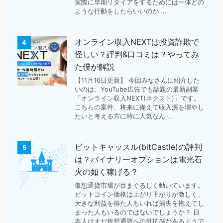
実際に早期リタイアをするためには一体どの
ような行動をしたらいいのか ...
オンライン収入NEXTは投資詐欺で
4
怪しい？評判&口コミは？やってみ
た僕が解説
【11月16日更新】 今回みなさんに紹介した
いのは、YouTube広告でも話題の最新副業
「オンライン収入NEXT(ネクスト)」です。
こちらの案件、将来に備えて収入源を増やし
たいと考える方に特に人気なん ...
ビットキャッスル(bitCastle)の評判
5
は？バイナリーオプションは電光石
火の如く稼げる？
仮想通貨市場が目まぐるしく動いています。
ビットコイン価格は上がり下がりが激しく、
大きな利益を得た人もいれば損失を抱えてし
まった人もいるのではないでしょうか？ 日
本人はまだ仮想通貨への抵抗感があるようで