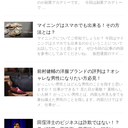
のが副業アカデミーです。 今回は副業アカデミー
で ...
マイニングはスマホでも出来る！その方
法とは？
マイニングについてご存知でしょうか？ 今回はマイ
ニングはスマホでも出来るのかということについて
お話していこうと思います。 ぜひ今回の記事の内容
を参考にしてみてくださいね。 仮想通貨のマイ ...
前村健輔の洋服ブランドの評判は？オシ
ャレな男性になりたい方必見！
かっこいい男性とはどんな男性のことを指すと思い
ますか？ 仕事ができる？ 見た目が素敵？ 素晴らし
い人柄？ かっこいい男性とは、内面も外見も全てを
兼ね備えた男性のことを指します。内面だけではダ
メ、仕事が ...
田窪洋士のビジネスは詐欺ではない！？