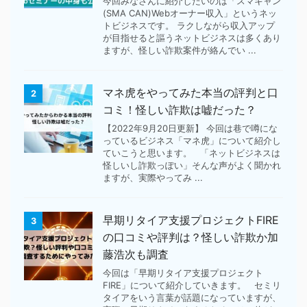
今回みなさんに紹介したいのは「スマキャン
(SMA CAN)Webオーナー収入」というネッ
トビジネスです。 ラクしながら収入アップ
が目指せると謳うネットビジネスは多くあり
ますが、怪しい詐欺案件が絡んでい ...
マネ虎をやってみた本当の評判と口
2
コミ！怪しい詐欺は嘘だった？
【2022年9月20日更新】 今回は巷で噂にな
っているビジネス「マネ虎」について紹介し
ていこうと思います。 「ネットビジネスは
怪しいし詐欺っぽい」そんな声がよく聞かれ
ますが、実際やってみ ...
早期リタイア支援プロジェクトFIRE
3
の口コミや評判は？怪しい詐欺か加
藤浩次も調査
今回は「早期リタイア支援プロジェクト
FIRE」について紹介していきます。 セミリ
タイアをいう言葉が話題になっていますが、