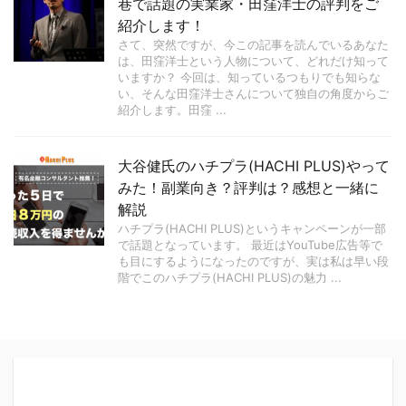
巷で話題の実業家・田窪洋士の評判をご
紹介します！
さて、突然ですが、今この記事を読んでいるあなた
は、田窪洋士という人物について、どれだけ知って
いますか？ 今回は、知っているつもりでも知らな
い、そんな田窪洋士さんについて独自の角度からご
紹介します。田窪 ...
大谷健氏のハチプラ(HACHI PLUS)やって
みた！副業向き？評判は？感想と一緒に
解説
ハチプラ(HACHI PLUS)というキャンペーンが一部
で話題となっています。 最近はYouTube広告等で
も目にするようになったのですが、実は私は早い段
階でこのハチプラ(HACHI PLUS)の魅力 ...