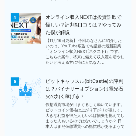
オンライン収入NEXTは投資詐欺で
4
怪しい？評判&口コミは？やってみ
た僕が解説
【11月16日更新】 今回みなさんに紹介した
いのは、YouTube広告でも話題の最新副業
「オンライン収入NEXT(ネクスト)」です。
こちらの案件、将来に備えて収入源を増やし
たいと考える方に特に人気なん ...
ビットキャッスル(bitCastle)の評判
5
は？バイナリーオプションは電光石
火の如く稼げる？
仮想通貨市場が目まぐるしく動いています。
ビットコイン価格は上がり下がりが激しく、
大きな利益を得た人もいれば損失を抱えてし
まった人もいるのではないでしょうか？ 日
本人はまだ仮想通貨への抵抗感があるようで
...