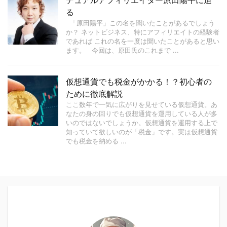
デュアルアフィリエイター原田陽平に迫
る
「原田陽平」この名を聞いたことがあるでしょう
か？ ネットビジネス、特にアフィリエイトの経験者
であれば これの名を一度は聞いたことがあると思い
ます。 今回は、原田氏のこれまで ...
仮想通貨でも税金がかかる！？初心者の
ために徹底解説
ここ数年で一気に広がりを見せている仮想通貨。あ
なたの身の回りでも仮想通貨を運用している人が多
いのではないでしょうか。仮想通貨を運用する上で
知っていて欲しいのが「税金」です。実は仮想通貨
でも税金を納める ...