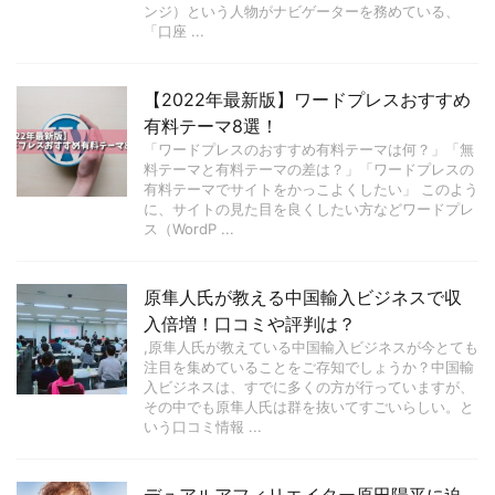
ンジ）という人物がナビゲーターを務めている、
「口座 ...
【2022年最新版】ワードプレスおすすめ
有料テーマ8選！
「ワードプレスのおすすめ有料テーマは何？」「無
料テーマと有料テーマの差は？」「ワードプレスの
有料テーマでサイトをかっこよくしたい」 このよう
に、サイトの見た目を良くしたい方などワードプレ
ス（WordP ...
原隼人氏が教える中国輸入ビジネスで収
入倍増！口コミや評判は？
,原隼人氏が教えている中国輸入ビジネスが今とても
注目を集めていることをご存知でしょうか？中国輸
入ビジネスは、すでに多くの方が行っていますが、
その中でも原隼人氏は群を抜いてすごいらしい。と
いう口コミ情報 ...