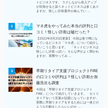
トビジネスです。 ラクしながら収入アップ
が目指せると謳うネットビジネスは多くあり
ますが、怪しい詐欺案件が絡んでい ...
マネ虎をやってみた本当の評判と口
2
コミ！怪しい詐欺は嘘だった？
【2022年9月20日更新】 今回は巷で噂にな
っているビジネス「マネ虎」について紹介し
ていこうと思います。 「ネットビジネスは
怪しいし詐欺っぽい」そんな声がよく聞かれ
ますが、実際やってみ ...
早期リタイア支援プロジェクトFIRE
3
の口コミや評判は？怪しい詐欺か加
藤浩次も調査
今回は「早期リタイア支援プロジェクト
FIRE」について紹介していきます。 セミリ
タイアをいう言葉が話題になっていますが、
実際に早期リタイアをするためには一体どの
ような行動をしたらいいのか ...