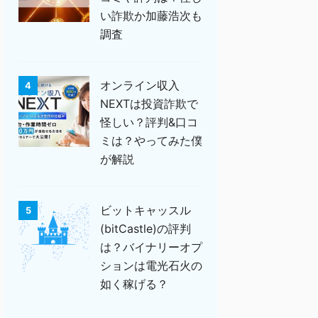
い詐欺か加藤浩次も
調査
オンライン収入
4
NEXTは投資詐欺で
怪しい？評判&口コ
ミは？やってみた僕
が解説
ビットキャッスル
5
(bitCastle)の評判
は？バイナリーオプ
ションは電光石火の
如く稼げる？