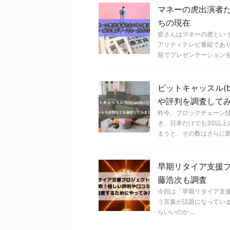
マネーの虎出演者
ちの現在
皆さんはマネーの虎という
アリティテレビ番組であ
前でプレゼンテーションを .
ビットキャッスル(b
や評判を調査して
昨今、ブロックチェーン
き、日本だけでも30以上
まうと、その数はさらに膨れ 
早期リタイア支援プ
藤浩次も調査
今回は「早期リタイア支援
う言葉が話題になってい
らいいのか ...