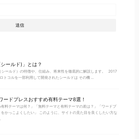
D(シールド)」とは？
D（シールド）の特徴や、仕組み、将来性を徹底的に解説します。 2017
プロトコルを一部利用して開発されたシールドは その機 ...
】ワードプレスおすすめ有料テーマ8選！
め有料テーマは何？」「無料テーマと有料テーマの差は？」「ワードプ
トをかっこよくしたい」 このように、サイトの見た目を良くしたい方な
.