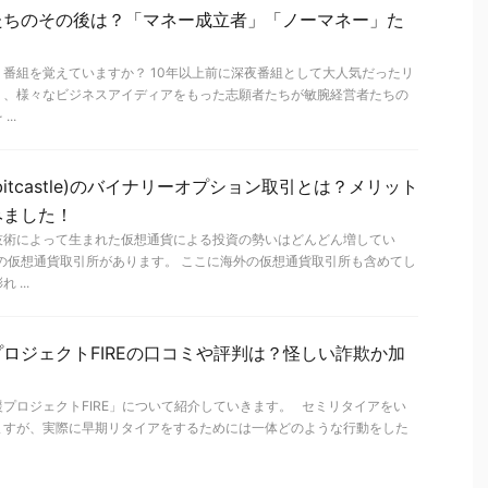
たちのその後は？「マネー成立者」「ノーマネー」た
番組を覚えていますか？ 10年以上前に深夜番組として大人気だったリ
り、様々なビジネスアイディアをもった志願者たちが敏腕経営者たちの
..
itcastle)のバイナリーオプション取引とは？メリット
みました！
技術によって生まれた仮想通貨による投資の勢いはどんどん増してい
の仮想通貨取引所があります。 ここに海外の仮想通貨取引所も含めてし
...
ロジェクトFIREの口コミや評判は？怪しい詐欺か加
プロジェクトFIRE」について紹介していきます。 セミリタイアをい
ますが、実際に早期リタイアをするためには一体どのような行動をした