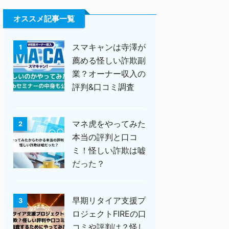
オススメ記事一覧
スマキャンは寺澤が
1
薦める怪しい詐欺副
業？オーナー収入の
評判&口コミ調査
マネ虎をやってみた
2
本当の評判と口コ
ミ！怪しい詐欺は嘘
だった？
早期リタイア支援プ
3
ロジェクトFIREの口
コミや評判は？怪し