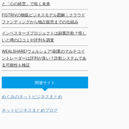
と「心の経営」で拓く未来
FISTRIVの物販ビジネスモデル図解｜クラウド
ファンディングから独占販売までの仕組み
インベスターズプロジェクトは副業詐欺？怪し
いと噂の口コミや評判を調査
WEALSHARE(ウェルシェア)副業のマルチコイ
ントレーダーは評判が良い？詐欺システムであ
る可能性も検証
関連サイト
めぐみのネットビジネスまとめ
ネットビジネスまとめブログ