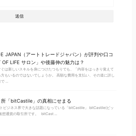
ADE JAPAN（アートトレードジャパン）が評判や口コ
 OF LIFE サロン」や後藤伸の魅力は？
すぐは新しいスキルを身につけたつもりでも、「内容をはっきり覚えて
る方もいるのではないでしょうか。 高額な費用を支払い、その道に詳し
...
「bitCastile」の真相にせまる
ネットビジネス界で大きな話題になっている「bitCastile」 bitCastile(ビッ
貨の取引所です。 bitCast ...