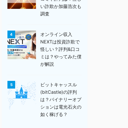
い詐欺か加藤浩次も
調査
オンライン収入
4
NEXTは投資詐欺で
怪しい？評判&口コ
ミは？やってみた僕
が解説
ビットキャッスル
5
(bitCastle)の評判
は？バイナリーオプ
ションは電光石火の
如く稼げる？