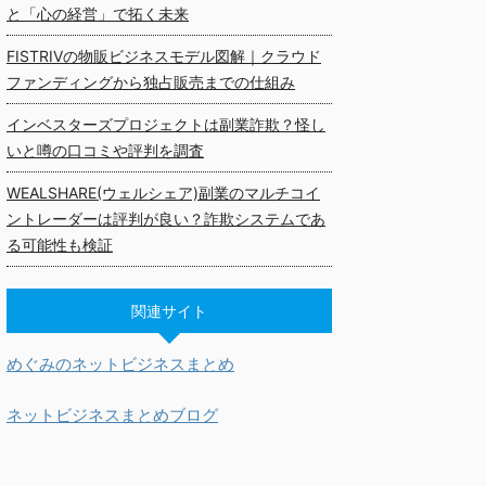
と「心の経営」で拓く未来
FISTRIVの物販ビジネスモデル図解｜クラウド
ファンディングから独占販売までの仕組み
インベスターズプロジェクトは副業詐欺？怪し
いと噂の口コミや評判を調査
WEALSHARE(ウェルシェア)副業のマルチコイ
ントレーダーは評判が良い？詐欺システムであ
る可能性も検証
関連サイト
めぐみのネットビジネスまとめ
ネットビジネスまとめブログ