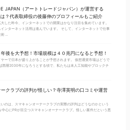
ADE JAPAN（アートトレードジャパン）が運営する
Eの評判は？代表取締役の後藤伸のプロフィールもご紹介
拡大した昨今、インターネットでの開業はかなり注目を集めています。
もインターネット活用は進んでいます。 そして、インターネットで仕事
...
０年後を大予想！市場規模は４０兆円になると予想！
イヤーで日本が盛り上がることが予想されます。 仮想通貨市場はどうで
えば西暦2030年になろうとする頃で、私たちは未人工知能やブロックチ
ナークラブの評判が怪しい？寺澤英明の口コミや運営
たいのは、スマキャンオーナークラブの実際の評判はどうなのかという
e広告を中心にPRが目立つスマキャンオーナークラブ。怪しい案件だという悪