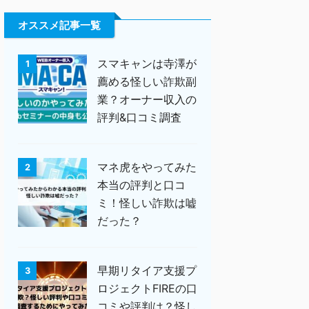
オススメ記事一覧
スマキャンは寺澤が
1
薦める怪しい詐欺副
業？オーナー収入の
評判&口コミ調査
マネ虎をやってみた
2
本当の評判と口コ
ミ！怪しい詐欺は嘘
だった？
早期リタイア支援プ
3
ロジェクトFIREの口
コミや評判は？怪し