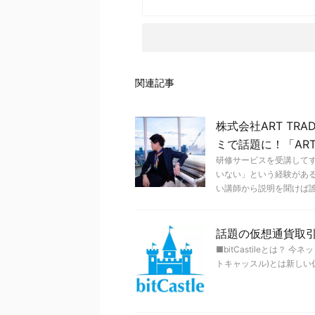
関連記事
株式会社ART TR
ミで話題に！「ART
研修サービスを受講して
いない」という経験があ
い講師から説明を聞けば誰で 
話題の仮想通貨取引所
■bitCastileとは？ 今
トキャッスル)とは新しい仮想通