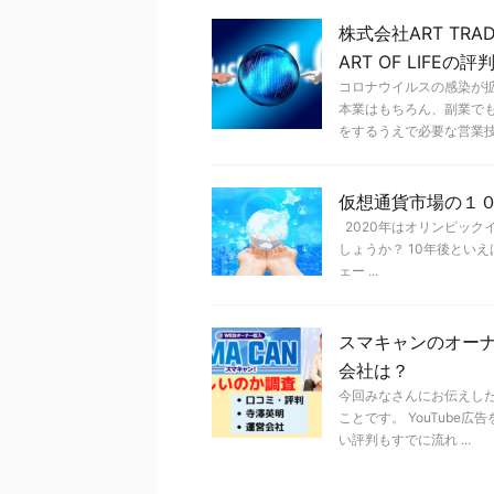
株式会社ART TR
ART OF LIF
コロナウイルスの感染が
本業はもちろん、副業で
をするうえで必要な営業技術 
仮想通貨市場の１
2020年はオリンピック
しょうか？ 10年後とい
ェー ...
スマキャンのオー
会社は？
今回みなさんにお伝えし
ことです。 YouTub
い評判もすでに流れ ...