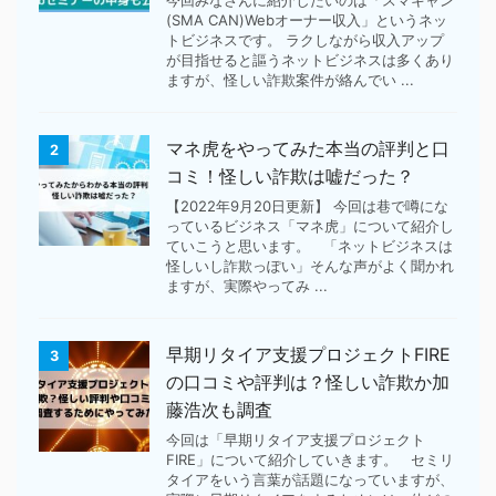
今回みなさんに紹介したいのは「スマキャン
(SMA CAN)Webオーナー収入」というネッ
トビジネスです。 ラクしながら収入アップ
が目指せると謳うネットビジネスは多くあり
ますが、怪しい詐欺案件が絡んでい ...
マネ虎をやってみた本当の評判と口
2
コミ！怪しい詐欺は嘘だった？
【2022年9月20日更新】 今回は巷で噂にな
っているビジネス「マネ虎」について紹介し
ていこうと思います。 「ネットビジネスは
怪しいし詐欺っぽい」そんな声がよく聞かれ
ますが、実際やってみ ...
早期リタイア支援プロジェクトFIRE
3
の口コミや評判は？怪しい詐欺か加
藤浩次も調査
今回は「早期リタイア支援プロジェクト
FIRE」について紹介していきます。 セミリ
タイアをいう言葉が話題になっていますが、