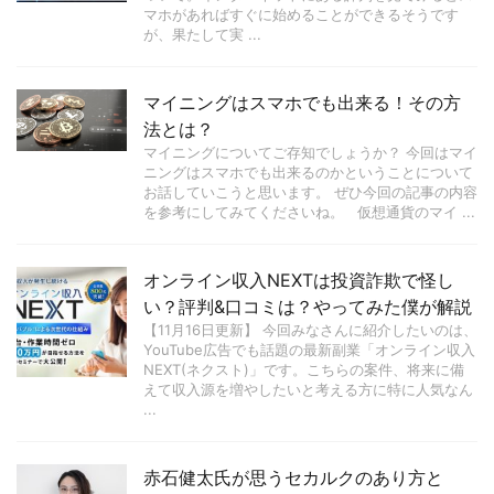
マホがあればすぐに始めることができるそうです
が、果たして実 ...
マイニングはスマホでも出来る！その方
法とは？
マイニングについてご存知でしょうか？ 今回はマイ
ニングはスマホでも出来るのかということについて
お話していこうと思います。 ぜひ今回の記事の内容
を参考にしてみてくださいね。 仮想通貨のマイ ...
オンライン収入NEXTは投資詐欺で怪し
い？評判&口コミは？やってみた僕が解説
【11月16日更新】 今回みなさんに紹介したいのは、
YouTube広告でも話題の最新副業「オンライン収入
NEXT(ネクスト)」です。こちらの案件、将来に備
えて収入源を増やしたいと考える方に特に人気なん
...
赤石健太氏が思うセカルクのあり方と