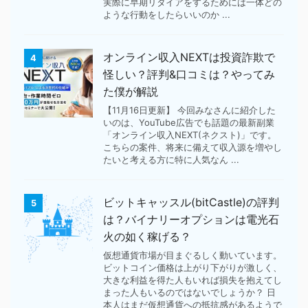
実際に早期リタイアをするためには一体どの
ような行動をしたらいいのか ...
オンライン収入NEXTは投資詐欺で
4
怪しい？評判&口コミは？やってみ
た僕が解説
【11月16日更新】 今回みなさんに紹介した
いのは、YouTube広告でも話題の最新副業
「オンライン収入NEXT(ネクスト)」です。
こちらの案件、将来に備えて収入源を増やし
たいと考える方に特に人気なん ...
ビットキャッスル(bitCastle)の評判
5
は？バイナリーオプションは電光石
火の如く稼げる？
仮想通貨市場が目まぐるしく動いています。
ビットコイン価格は上がり下がりが激しく、
大きな利益を得た人もいれば損失を抱えてし
まった人もいるのではないでしょうか？ 日
本人はまだ仮想通貨への抵抗感があるようで