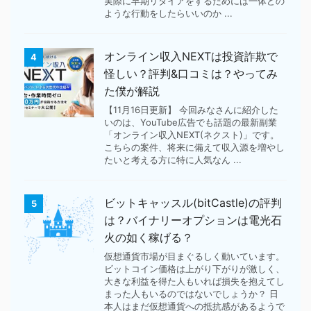
実際に早期リタイアをするためには一体どの
ような行動をしたらいいのか ...
オンライン収入NEXTは投資詐欺で
4
怪しい？評判&口コミは？やってみ
た僕が解説
【11月16日更新】 今回みなさんに紹介した
いのは、YouTube広告でも話題の最新副業
「オンライン収入NEXT(ネクスト)」です。
こちらの案件、将来に備えて収入源を増やし
たいと考える方に特に人気なん ...
ビットキャッスル(bitCastle)の評判
5
は？バイナリーオプションは電光石
火の如く稼げる？
仮想通貨市場が目まぐるしく動いています。
ビットコイン価格は上がり下がりが激しく、
大きな利益を得た人もいれば損失を抱えてし
まった人もいるのではないでしょうか？ 日
本人はまだ仮想通貨への抵抗感があるようで