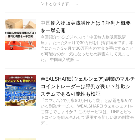
ントとなります。 ...
中国輸入物販実践講座とは？評判と概要
を一挙公開
今回紹介するビジネスは「中国輸入物販実践講
座」。たった3ヶ月で30万円を目指す講座です。本
当にたった3ヶ月で30万円もの大金を手にすること
が可能なのか、気になったため調査をして見まし
た。 中国輸入物販 ...
WEALSHARE(ウェルシェア)副業のマルチ
コイントレーダーは評判が良い？詐欺シ
ステムである可能性も検証
「スマホ1台で月収80万円も可能」と話題を集めて
いる副業サービス、WEALSHARE(ウェルシェア)を
ご存じでしょうか？ このサービスは、LINEとビッ
トコインを組み合わせて運用する新しい形の副業モ
デ ...