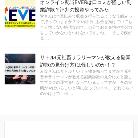
オンライン配当EVERは口コミが怪しい副
業詐欺？評判の投資やってみた
皆さんは本業以外で収益を得られるような仕組みっ
て持っていますか？今や銀行にお金を預けていても
全く増えない時代なので、自分でお金を増やす努力
をしていかないといけないですよね。 そこで僕が
見 ...
サトル(元社畜サラリーマンが教える副業
詐欺の見分け方)は怪しいのか！？
みなさんはサトルという人物を知ってますか？元社
畜サラリーマンが教える副業詐欺の見分け方と題し
てブログの運営を行なっているようですが、その実
態がやばいらしいと噂になっています。 どれくらい
のやばさで、何 ...