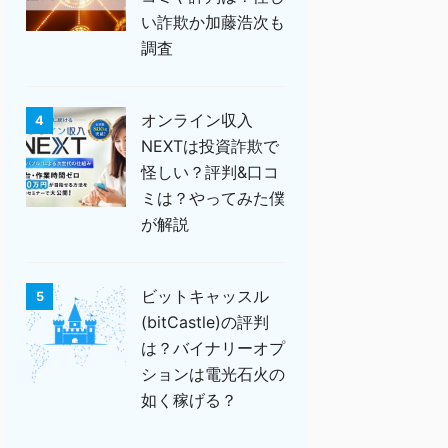
い詐欺か加藤浩次も
調査
オンライン収入
4
NEXTは投資詐欺で
怪しい？評判&口コ
ミは？やってみた僕
が解説
ビットキャッスル
5
(bitCastle)の評判
は？バイナリーオプ
ションは電光石火の
如く稼げる？