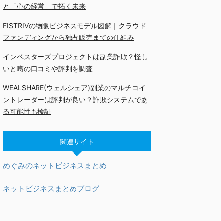
と「心の経営」で拓く未来
FISTRIVの物販ビジネスモデル図解｜クラウド
ファンディングから独占販売までの仕組み
インベスターズプロジェクトは副業詐欺？怪し
いと噂の口コミや評判を調査
WEALSHARE(ウェルシェア)副業のマルチコイ
ントレーダーは評判が良い？詐欺システムであ
る可能性も検証
関連サイト
めぐみのネットビジネスまとめ
ネットビジネスまとめブログ