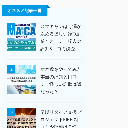
オススメ記事一覧
スマキャンは寺澤が
1
薦める怪しい詐欺副
業？オーナー収入の
評判&口コミ調査
マネ虎をやってみた
2
本当の評判と口コ
ミ！怪しい詐欺は嘘
だった？
早期リタイア支援プ
3
ロジェクトFIREの口
コミや評判は？怪し