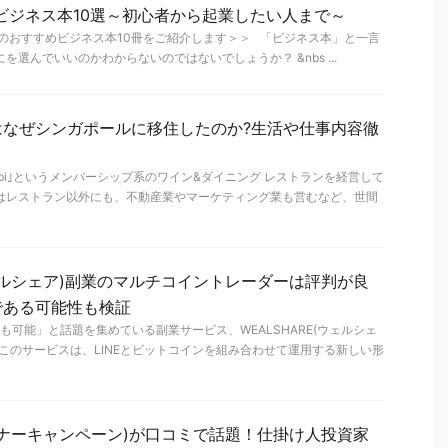
☆ビジネス本10選～初心者から起業したい人まで～
のおすすめビジネス本10冊をご紹介します＞＞ 「ビジネス本」と一言
を選んでいいのかわからないのではないでしょうか？ &nbs ...
はなぜシンガポールに移住したのか?生活や仕事内容徹
Sabi｣というメンバーシップ系のワイン&ダイニング レストランを経営して
ではレストラン以外にも、不動産業やマーケティング業も営むなど、世間
(ウェルシェア)副業のマルチコイントレーダーは評判が良
である可能性も検証
も可能」と話題を集めている副業サービス、WEALSHARE(ウェルシェ
 このサービスは、LINEとビットコインを組み合わせて運用する新しい形
ーナーキャンペーン)が口コミで話題！仕掛け人投資家