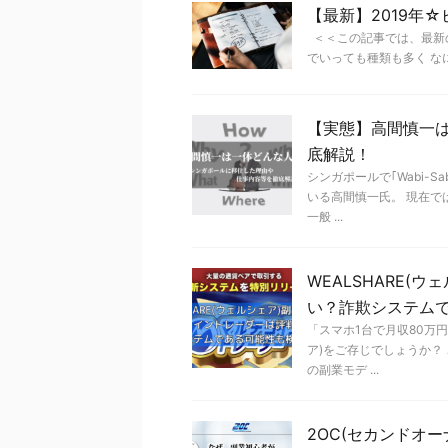
【最新】2019年
＜＜この記事では、最新
でいっても種類も多く なに
【実態】高間慎一
底解説！
シンガポールで｢Wabi-
いる高間慎一氏。 現在
一般 ...
WEALSHARE
い？詐欺システム
「スマホ1台で月収80万円
ア)をご存じでしょうか？
の副業モデ ...
2OC(セカンドオ