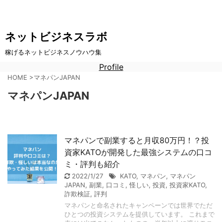
ネットビジネスラボ
稼げるネットビジネスノウハウ集
Profile
HOME
>
マネパンJAPAN
マネパンJAPAN
マネパンで副業すると月収80万円！？投
資家KATOが開発した最強システムの口コ
ミ・評判も紹介
2022/1/27
KATO
,
マネパン
,
マネパン
JAPAN
,
副業
,
口コミ
,
怪しい
,
投資
,
投資家KATO
,
詐欺検証
,
評判
マネパンと命名されたキャンペーンでは世界でただ
ひとつの投資システムを提供しています。 これまで