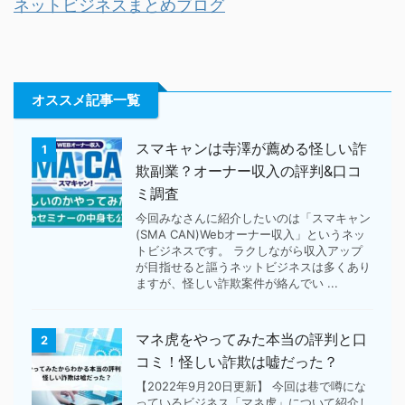
ネットビジネスまとめブログ
オススメ記事一覧
スマキャンは寺澤が薦める怪しい詐
1
欺副業？オーナー収入の評判&口コ
ミ調査
今回みなさんに紹介したいのは「スマキャン
(SMA CAN)Webオーナー収入」というネッ
トビジネスです。 ラクしながら収入アップ
が目指せると謳うネットビジネスは多くあり
ますが、怪しい詐欺案件が絡んでい ...
マネ虎をやってみた本当の評判と口
2
コミ！怪しい詐欺は嘘だった？
【2022年9月20日更新】 今回は巷で噂にな
っているビジネス「マネ虎」について紹介し