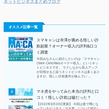
ネットビジネスまとめブログ
オススメ記事一覧
スマキャンは寺澤が薦める怪しい詐
1
欺副業？オーナー収入の評判&口コ
ミ調査
今回みなさんに紹介したいのは「スマキャン
(SMA CAN)Webオーナー収入」というネッ
トビジネスです。 ラクしながら収入アップ
が目指せると謳うネットビジネスは多くあり
ますが、怪しい詐欺案件が絡んでい ...
マネ虎をやってみた本当の評判と口
2
コミ！怪しい詐欺は嘘だった？
【2022年9月20日更新】 今回は巷で噂にな
っているビジネス「マネ虎」について紹介し