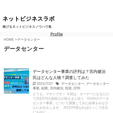
ネットビジネスラボ
稼げるネットビジネスノウハウ集
Profile
HOME
>
データセンター
データセンター
データセンター事業の評判は？宮内健治
氏はどんな人物？調査してみた
2022/7/27
データセンター
,
データセンター
事業
,
副業
,
宮内健治
,
投資
,
評判
どうも、マサトです！ 今回は、オーナーになるだけ
で月8万円の副収入が狙えると謳う「DCPAのデータ
センター事業」について調査してみた結果をみなさ
んにお伝えします。 月8万円増えればけっこう生活
にもゆと ...